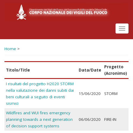
Salta
al
contenuto
principale
Toggl
navig
Home
>
Progetto
Titolo/Title
Data/Date
(Acronimo)
I risultati del progetto H2020 STORM
nella valutazione dei danni subiti dai
15/06/2020
STORM
beni culturali a seguito di eventi
sismici
Wildfires and WUI fires emergency
planning towards a next generation
06/06/2020
FIRE-IN
of decision support systems