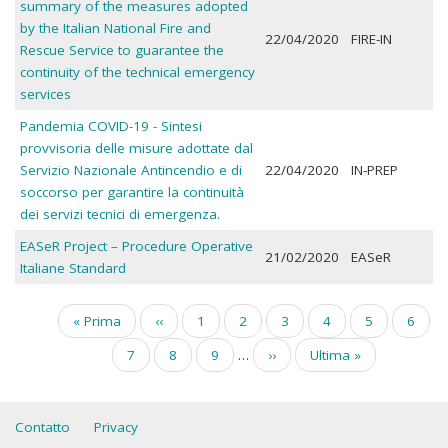
summary of the measures adopted
by the Italian National Fire and
22/04/2020
FIRE-IN
Rescue Service to guarantee the
continuity of the technical emergency
services
Pandemia COVID-19 - Sintesi
provvisoria delle misure adottate dal
Servizio Nazionale Antincendio e di
22/04/2020
IN-PREP
soccorso per garantire la continuità
dei servizi tecnici di emergenza.
EASeR Project – Procedure Operative
21/02/2020
EASeR
Italiane Standard
Paginazione
Prima
« Prima
Pagina
‹‹
Pagina
1
Pagina
2
Pagina
3
Pagina
4
Pagina
5
Pagin
6
pagina
precedente
attuale
Pagina
7
Pagina
8
Pagina
9
…
Pagina
››
Ultima
Ultima »
successiva
pagina
Contatto
Privacy