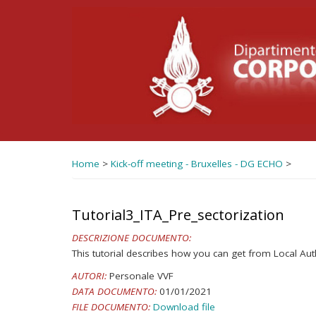
Salta
al
contenuto
principale
Home
>
Kick-off meeting - Bruxelles - DG ECHO
>
Tutorial3_ITA_Pre_sectorization
DESCRIZIONE DOCUMENTO:
This tutorial describes how you can get from Local Auth
AUTORI:
Personale VVF
DATA DOCUMENTO:
01/01/2021
FILE DOCUMENTO:
Download file