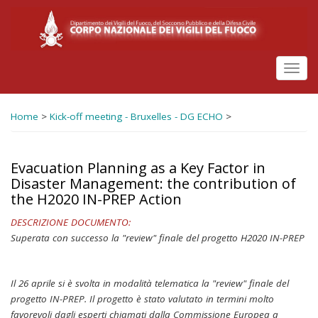
Salta
al
contenuto
principale
Toggl
navig
Home
>
Kick-off meeting - Bruxelles - DG ECHO
>
Evacuation Planning as a Key Factor in
Disaster Management: the contribution of
the H2020 IN-PREP Action
DESCRIZIONE DOCUMENTO:
Superata con successo la "review" finale del progetto H2020 IN-PREP
Il 26 aprile si è svolta in modalità telematica la "review" finale del
progetto IN-PREP. Il progetto è stato valutato in termini molto
favorevoli dagli esperti chiamati dalla Commissione Europea a