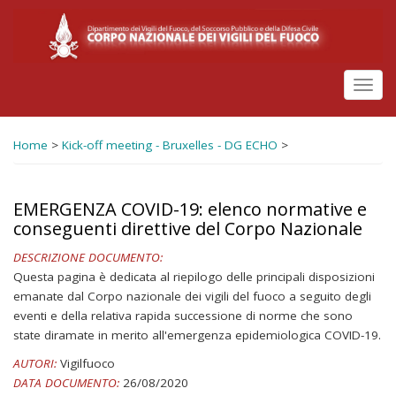
Salta
al
contenuto
principale
Toggl
navig
Home
>
Kick-off meeting - Bruxelles - DG ECHO
>
EMERGENZA COVID-19: elenco normative e
conseguenti direttive del Corpo Nazionale
DESCRIZIONE DOCUMENTO:
Questa pagina è dedicata al riepilogo delle principali disposizioni
emanate dal Corpo nazionale dei vigili del fuoco a seguito degli
eventi e della relativa rapida successione di norme che sono
state diramate in merito all'emergenza epidemiologica COVID-19.
AUTORI:
Vigilfuoco
DATA DOCUMENTO:
26/08/2020