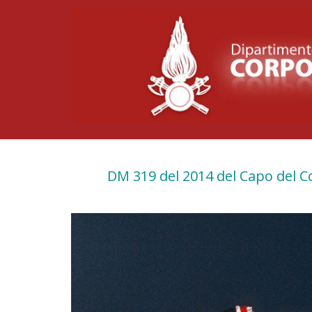
Salta
al
contenuto
principale
DM 319 del 2014 del Capo del Cor